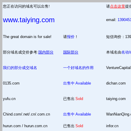
您正在访问的域名可以出售!
请
点击这里
提
www.taiying.com
email:
139045
The great domain is for sale!
请
报价
！
短信询价：13
部分域名成交价参考:
国内部分
国际部分
本域名由
名动
我们的部分成交域名
一个好域名的作用
VentureCapital
0135.com
出售中
Available
dichan.com
yufu.cn
已售出
Sold
taiying.com
Chind.com/.net/.cn/.com.cn
出售中
Available
WanNianQing
hurun.com / hurun.com.cn
已售出
Sold
infor.cn