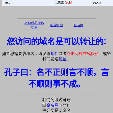
rian.cn
已售出
Sold
ree.cn
名动精品域名
域名中国
金名网
交易
您访问的域名是可以转让的!
如果您需要该域名，请发送
邮件
或者
点击此处在线报价
，或给
我们发送
短信
。
孔子曰：名不正则言不顺，言
不顺则事不成。
我们的域名可通
过
金名网
(4.cn)
中介交易：
金名